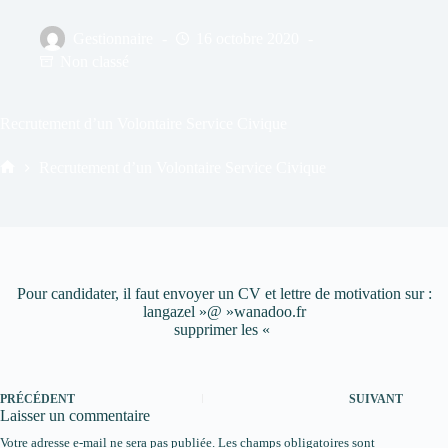
Gestionnaire
16 octobre 2020
Non classé
Recrutement d’un Volontaire Service Civique
Recrutement d’un Volontaire Service Civique
Accueil
Pour candidater, il faut envoyer un CV et lettre de motivation sur :
langazel »@ »wanadoo.fr
supprimer les «
PRÉCÉDENT
SUIVANT
Laisser un commentaire
Votre adresse e-mail ne sera pas publiée.
Les champs obligatoires sont